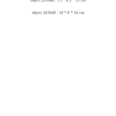
object 265648 : 13 * 6.5 * 13 cm
object 265649 : 10 * 8 * 16 cm