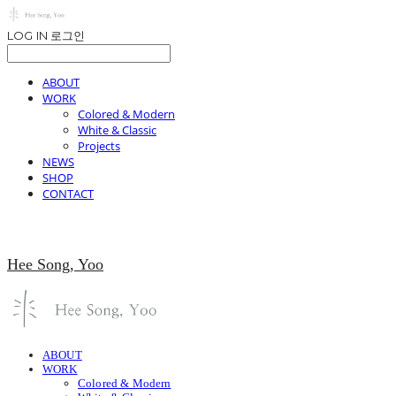
LOG IN
로그인
ABOUT
WORK
Colored & Modern
White & Classic
Projects
NEWS
SHOP
CONTACT
Hee Song, Yoo
ABOUT
WORK
Colored & Modern