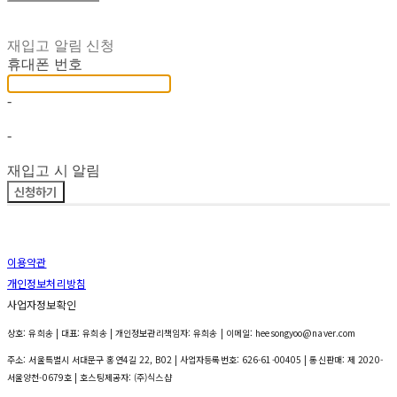
재입고 알림 신청
휴대폰 번호
-
-
재입고 시 알림
신청하기
이용약관
개인정보처리방침
사업자정보확인
상호: 유희송 | 대표: 유희송 | 개인정보관리책임자: 유희송 | 이메일: heesongyoo@naver.com
주소: 서울특별시 서대문구 홍연4길 22, B02 | 사업자등록번호:
626-61-00405
| 통신판매:
제 2020-
서울양천-0679호
| 호스팅제공자: (주)식스샵