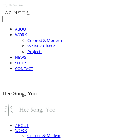
LOG IN
로그인
ABOUT
WORK
Colored & Modern
White & Classic
Projects
NEWS
SHOP
CONTACT
Hee Song, Yoo
ABOUT
WORK
Colored & Modern