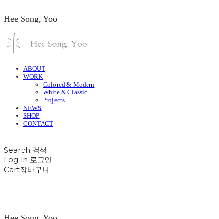
Hee Song, Yoo
ABOUT
WORK
Colored & Modern
White & Classic
Projects
NEWS
SHOP
CONTACT
Search
검색
Log In
로그인
Cart
장바구니
Hee Song, Yoo