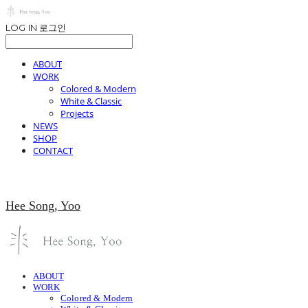
LOG IN
로그인
ABOUT
WORK
Colored & Modern
White & Classic
Projects
NEWS
SHOP
CONTACT
Hee Song, Yoo
ABOUT
WORK
Colored & Modern