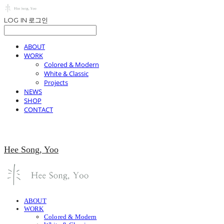
LOG IN
로그인
ABOUT
WORK
Colored & Modern
White & Classic
Projects
NEWS
SHOP
CONTACT
Hee Song, Yoo
ABOUT
WORK
Colored & Modern