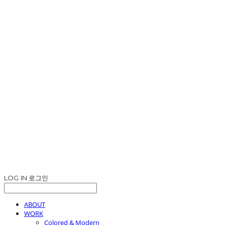
LOG IN
로그인
ABOUT
WORK
Colored & Modern