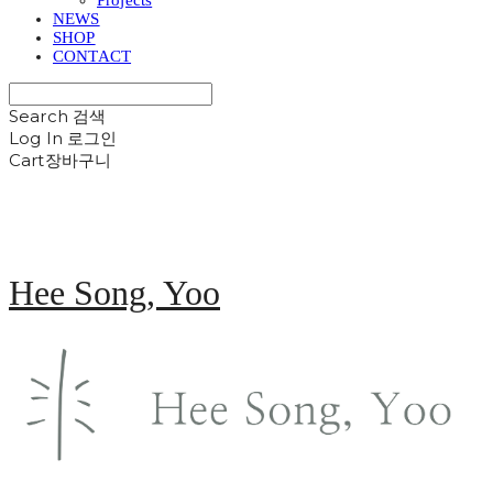
NEWS
SHOP
CONTACT
Search
검색
Log In
로그인
Cart
장바구니
Hee Song, Yoo