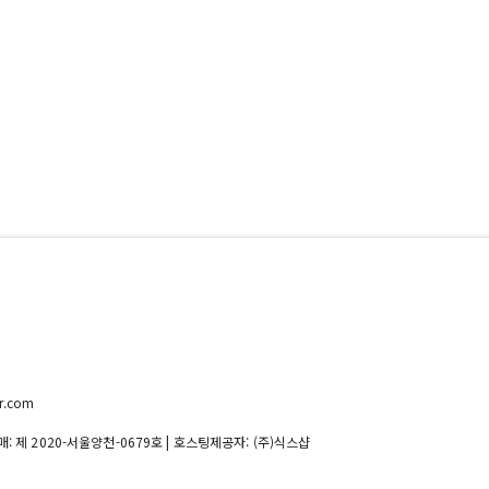
r.com
매:
제 2020-서울양천-0679호
| 호스팅제공자: (주)식스샵