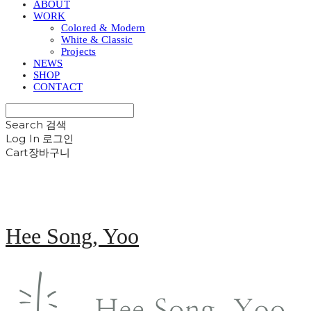
ABOUT
WORK
Colored & Modern
White & Classic
Projects
NEWS
SHOP
CONTACT
Search
검색
Log In
로그인
Cart
장바구니
Hee Song, Yoo