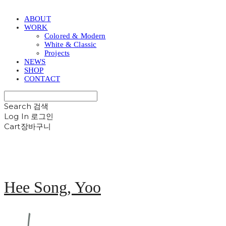
ABOUT
WORK
Colored & Modern
White & Classic
Projects
NEWS
SHOP
CONTACT
Search
검색
Log In
로그인
Cart
장바구니
Hee Song, Yoo