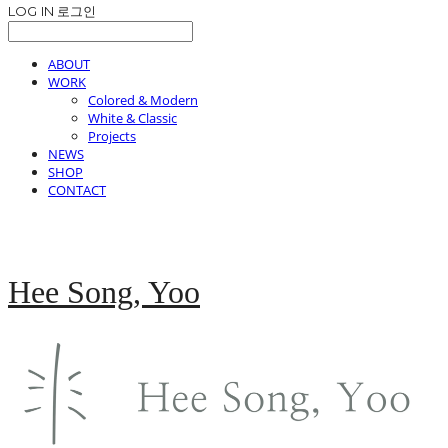
LOG IN
로그인
ABOUT
WORK
Colored & Modern
White & Classic
Projects
NEWS
SHOP
CONTACT
Hee Song, Yoo