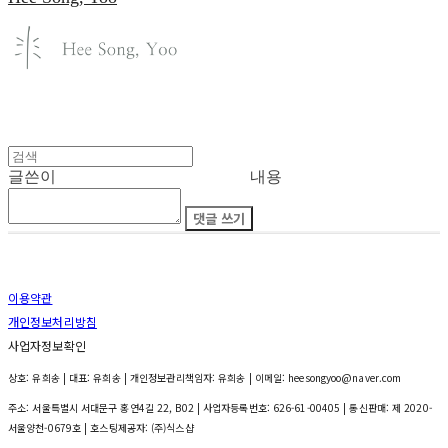
글쓴이
내용
댓글 쓰기
이용약관
개인정보처리방침
사업자정보확인
상호: 유희송 | 대표: 유희송 | 개인정보관리책임자: 유희송 | 이메일: heesongyoo@naver.com
주소: 서울특별시 서대문구 홍연4길 22, B02 | 사업자등록번호:
626-61-00405
| 통신판매:
제 2020-
서울양천-0679호
| 호스팅제공자: (주)식스샵