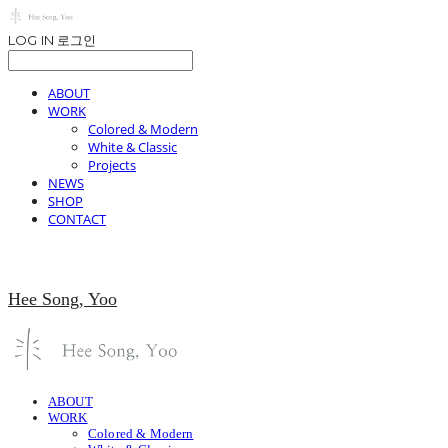
LOG IN
로그인
ABOUT
WORK
Colored & Modern
White & Classic
Projects
NEWS
SHOP
CONTACT
Hee Song, Yoo
ABOUT
WORK
Colored & Modern