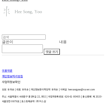
글쓴이
내용
댓글 쓰기
이용약관
개인정보처리방침
사업자정보확인
상호: 유희송 | 대표: 유희송 | 개인정보관리책임자: 유희송 | 이메일: heesongyoo@naver.com
주소: 서울특별시 서대문구 홍연4길 22, B02 | 사업자등록번호:
626-61-00405
| 통신판매:
제 2020-
서울양천-0679호
| 호스팅제공자: (주)식스샵