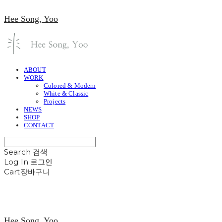
Hee Song, Yoo
ABOUT
WORK
Colored & Modern
White & Classic
Projects
NEWS
SHOP
CONTACT
Search
검색
Log In
로그인
Cart
장바구니
Hee Song, Yoo