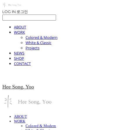
LOG IN
로그인
ABOUT
WORK
Colored & Modern
White & Classic
Projects
NEWS
SHOP
CONTACT
Hee Song, Yoo
ABOUT
WORK
Colored & Modern