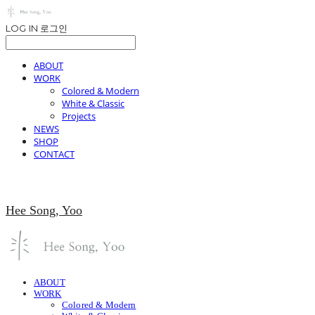
LOG IN
로그인
ABOUT
WORK
Colored & Modern
White & Classic
Projects
NEWS
SHOP
CONTACT
Hee Song, Yoo
ABOUT
WORK
Colored & Modern