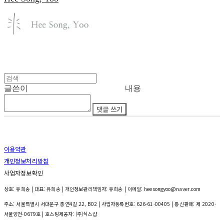
글쓴이
내용
댓글 쓰기
이용약관
개인정보처리방침
사업자정보확인
상호: 유희송 | 대표: 유희송 | 개인정보관리책임자: 유희송 | 이메일: heesongyoo@naver.com
주소: 서울특별시 서대문구 홍연4길 22, B02 | 사업자등록번호:
626-61-00405
| 통신판매:
제 2020-
서울양천-0679호
| 호스팅제공자: (주)식스샵