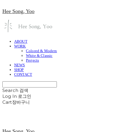
Hee Song, Yoo
ABOUT
WORK
Colored & Modern
White & Classic
Projects
NEWS
SHOP
CONTACT
Search
검색
Log In
로그인
Cart
장바구니
Hee Song, Yoo