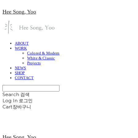
Hee Song, Yoo
ABOUT
WORK
Colored & Modern
White & Classic
Projects
NEWS
SHOP
CONTACT
Search
검색
Log In
로그인
Cart
장바구니
Hee Song, Yoo