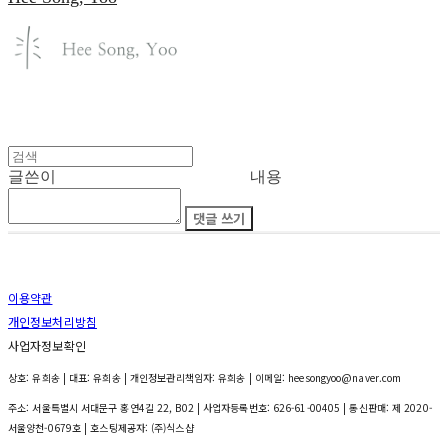
글쓴이
내용
댓글 쓰기
이용약관
개인정보처리방침
사업자정보확인
상호: 유희송 | 대표: 유희송 | 개인정보관리책임자: 유희송 | 이메일: heesongyoo@naver.com
주소: 서울특별시 서대문구 홍연4길 22, B02 | 사업자등록번호:
626-61-00405
| 통신판매:
제 2020-
서울양천-0679호
| 호스팅제공자: (주)식스샵