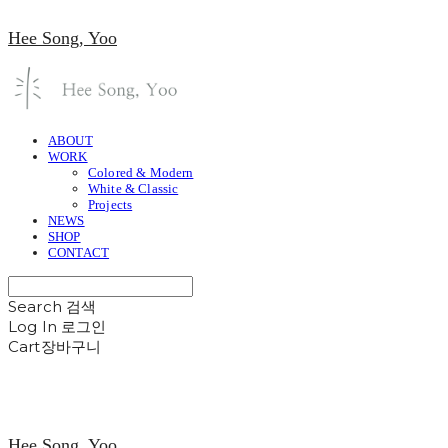
Hee Song, Yoo
ABOUT
WORK
Colored & Modern
White & Classic
Projects
NEWS
SHOP
CONTACT
Search
검색
Log In
로그인
Cart
장바구니
Hee Song, Yoo