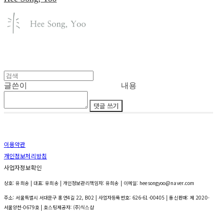
글쓴이
내용
댓글 쓰기
이용약관
개인정보처리방침
사업자정보확인
상호: 유희송 | 대표: 유희송 | 개인정보관리책임자: 유희송 | 이메일: heesongyoo@naver.com
주소: 서울특별시 서대문구 홍연4길 22, B02 | 사업자등록번호:
626-61-00405
| 통신판매:
제 2020-
서울양천-0679호
| 호스팅제공자: (주)식스샵