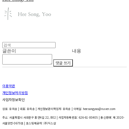
글쓴이
내용
댓글 쓰기
이용약관
개인정보처리방침
사업자정보확인
상호: 유희송 | 대표: 유희송 | 개인정보관리책임자: 유희송 | 이메일: heesongyoo@naver.com
주소: 서울특별시 서대문구 홍연4길 22, B02 | 사업자등록번호:
626-61-00405
| 통신판매:
제 2020-
서울양천-0679호
| 호스팅제공자: (주)식스샵