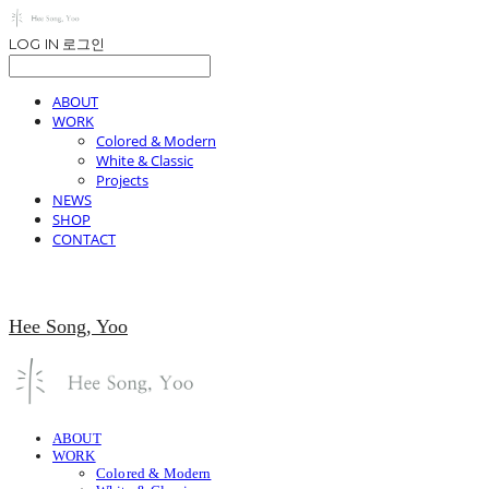
LOG IN
로그인
ABOUT
WORK
Colored & Modern
White & Classic
Projects
NEWS
SHOP
CONTACT
Hee Song, Yoo
ABOUT
WORK
Colored & Modern