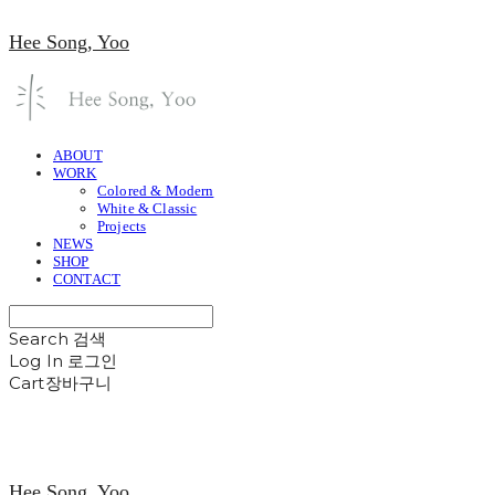
Hee Song, Yoo
ABOUT
WORK
Colored & Modern
White & Classic
Projects
NEWS
SHOP
CONTACT
Search
검색
Log In
로그인
Cart
장바구니
Hee Song, Yoo