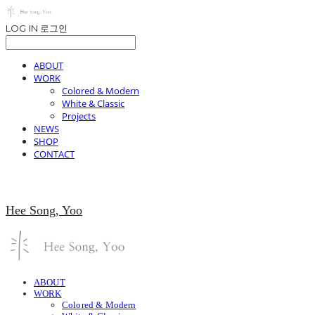
LOG IN
로그인
ABOUT
WORK
Colored & Modern
White & Classic
Projects
NEWS
SHOP
CONTACT
Hee Song, Yoo
ABOUT
WORK
Colored & Modern