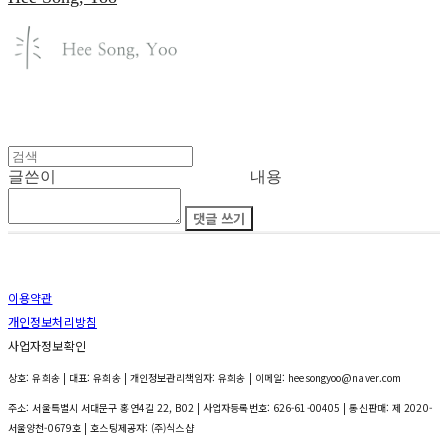
글쓴이
내용
댓글 쓰기
이용약관
개인정보처리방침
사업자정보확인
상호: 유희송 | 대표: 유희송 | 개인정보관리책임자: 유희송 | 이메일: heesongyoo@naver.com
주소: 서울특별시 서대문구 홍연4길 22, B02 | 사업자등록번호:
626-61-00405
| 통신판매:
제 2020-
서울양천-0679호
| 호스팅제공자: (주)식스샵