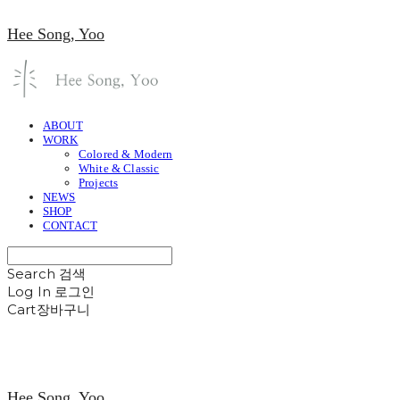
Hee Song, Yoo
ABOUT
WORK
Colored & Modern
White & Classic
Projects
NEWS
SHOP
CONTACT
Search
검색
Log In
로그인
Cart
장바구니
Hee Song, Yoo