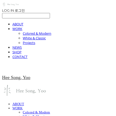
LOG IN
로그인
ABOUT
WORK
Colored & Modern
White & Classic
Projects
NEWS
SHOP
CONTACT
Hee Song, Yoo
ABOUT
WORK
Colored & Modern