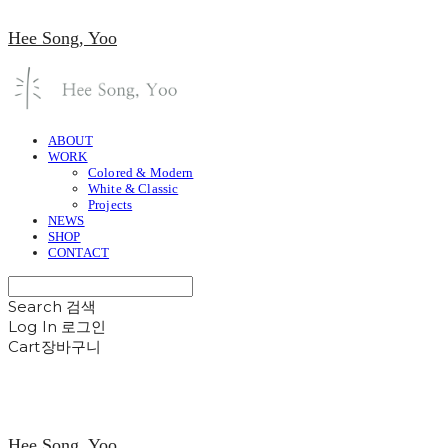
Hee Song, Yoo
ABOUT
WORK
Colored & Modern
White & Classic
Projects
NEWS
SHOP
CONTACT
Search
검색
Log In
로그인
Cart
장바구니
Hee Song, Yoo