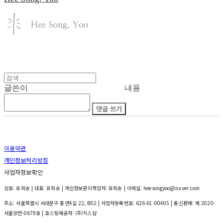
글쓴이
내용
댓글 쓰기
이용약관
개인정보처리방침
사업자정보확인
상호: 유희송 | 대표: 유희송 | 개인정보관리책임자: 유희송 | 이메일: heesongyoo@naver.com
주소: 서울특별시 서대문구 홍연4길 22, B02 | 사업자등록번호:
626-61-00405
| 통신판매:
제 2020-
서울양천-0679호
| 호스팅제공자: (주)식스샵